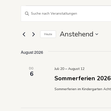
Veranstaltungen
Veranstaltungen
Bitte
Schlüsselwort
Suche
eingeben.
Suche
und
Anstehend
Heute
nach
Datum
Ansichten,
Veranstaltungen
wählen.
Schlüsselwort.
August 2026
Navigation
–
Juli 20
August 12
DO.
6
Sommerferien 2026
Sommerferien im Kindergarten Achte