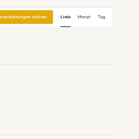
Veranstaltun
eranstaltungen suchen
Liste
Monat
Tag
Ansichten-
Navigation