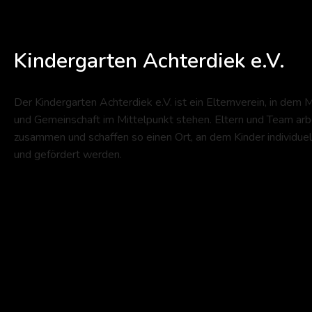
Kindergarten Achterdiek e.V.
Der Kindergarten Achterdiek e.V. ist ein Elternverein, in dem 
und Gemeinschaft im Mittelpunkt stehen. Eltern und Team arb
zusammen und schaffen so einen Ort, an dem Kinder individuel
und gefördert werden.